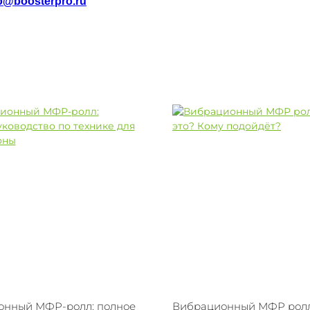
o@boosterpro.ru
онный МФР-ролл: полное
Вибрационный МФР ролл 