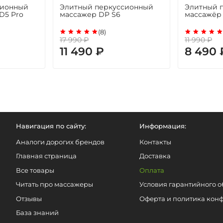
сионный
Элитный перкуссионный
Элитный 
 D5 Pro
массажер DP S6
массажёр 
(8)
17 990 ₽
11 990 ₽
11 490 ₽
8 490 
Навигация по сайту:
Информация:
Аналоги дорогих брендов
Контакты
Главная страница
Доставка
Все товары
Оплата
Читать про массажеры
Условия гарантийного 
Отзывы
Оферта и политика кон
База знаний