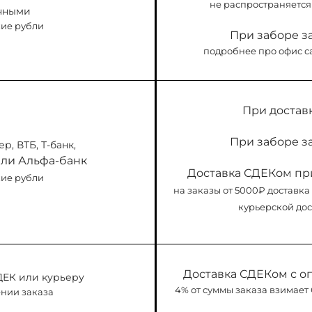
не распространяется 
чными
ие рубли
При заборе за
подробнее про офис с
При достав
При заборе за
р, ВТБ, Т-банк,
ли Альфа-банк
Доставка СДЕКом пр
ие рубли
на заказы от 5000₽ доставка
курьерской дос
Доставка СДЕКом с о
ДЕК или курьеру
4% от суммы заказа взимает
нии заказа