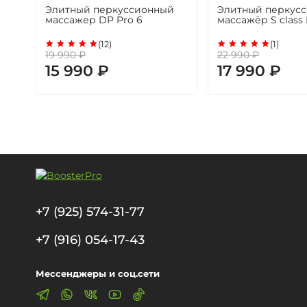
Элитный перкуссионный
Элитный перкус
массажер DP Pro 6
массажёр S class
(12)
(1)
19 990 ₽
22 990 ₽
15 990 ₽
17 990 ₽
+7 (925) 574-31-77
+7 (916) 054-17-43
Мессенджеры и соц.сети