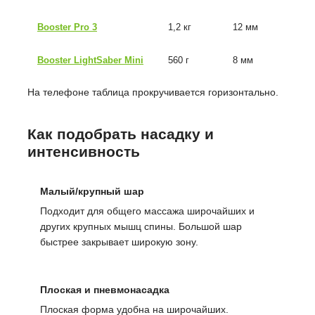
Booster Pro 3
1,2 кг
12 мм
13
Booster LightSaber Mini
560 г
8 мм
18
На телефоне таблица прокручивается горизонтально.
Как подобрать насадку и
интенсивность
Малый/крупный шар
Подходит для общего массажа широчайших и
других крупных мышц спины. Большой шар
быстрее закрывает широкую зону.
Плоская и пневмонасадка
Плоская форма удобна на широчайших.