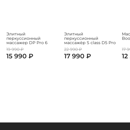
Элитный
Элитный
Мас
перкуссионный
перкуссионный
Boo
массажер DP Pro 6
массажёр S class D5 Pro
19 990 ₽
22 990 ₽
17 
15 990 ₽
17 990 ₽
12