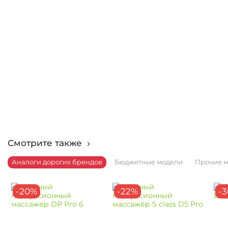
Смотрите также
Аналоги дорогих брендов
Бюджетные модели
Прочие 
-20%
-22%
-