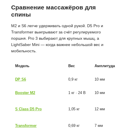
Сравнение массажёров для
спины
M2 и S6 легче удерживать одной рукой. D5 Pro и
Transformer выигрывают за счёт регулируемого
поршня. Pro 3 выбирают для крупных мышц, а
LightSaber Mini — когда важнее небольшой вес и
мобильность.
Модель
Вес
Амплитуда
С
DP S6
0,9 кг
10 мм
18
Booster M2
1 кг · 24 В
10 мм
90
50
S Class D5 Pro
1,05 кг
12 мм
13
Transformer
0,69 кг
7 мм
18