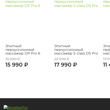
Элитный
Элитный
Эл
перкуссионный
перкуссионный
пер
массажер DP Pro 6
массажёр S class D5 Pro
мас
19 990 ₽
22 990 ₽
17 
15 990 ₽
17 990 ₽
11