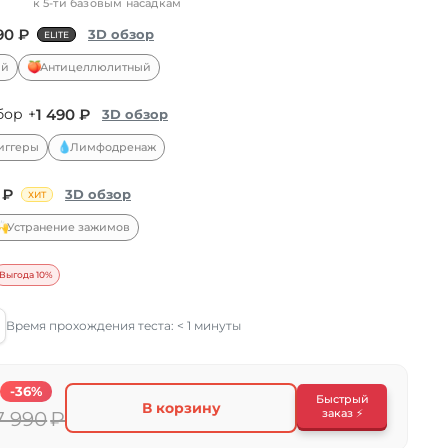
к 5-ти базовым насадкам
90 ₽
3D обзор
ELITE
🍑
ый
Антицеллюлитный
бор
+
1 490 ₽
3D обзор
💧
иггеры
Лимфодренаж
 ₽
3D обзор
ХИТ
🙌
Устранение зажимов
Выгода 10%
Время прохождения теста:
< 1 минуты
-36%
0
Быстрый
В корзину
заказ ⚡️
7 990
₽