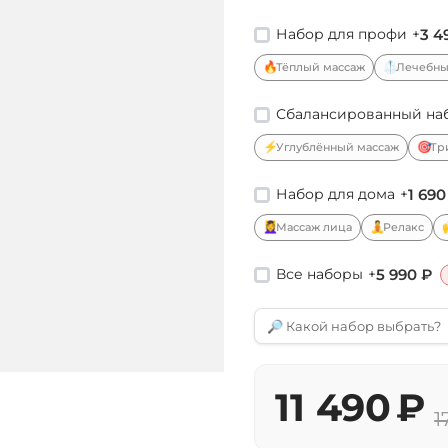
Набор для профи
+
3 4
🔥
🥼
Тёплый массаж
Лечебн
Сбалансированный на
⚡
🎯
Углублённый массаж
Тр
Набор для дома
+
1 690
💆‍♀️
🧘
Массаж лица
Релакс
Все наборы
+
5 990 ₽
🔎 Какой набор выбрать?
11 490
₽
1