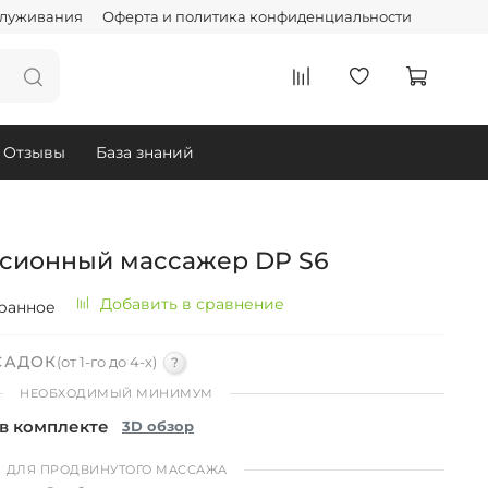
служивания
Оферта и политика конфиденциальности
Отзывы
База знаний
сионный массажер DP S6
Добавить в сравнение
ранное
САДОК
(от 1-го до 4-х)
?
НЕОБХОДИМЫЙ МИНИМУМ
в комплекте
3D обзор
ДЛЯ ПРОДВИНУТОГО МАССАЖА