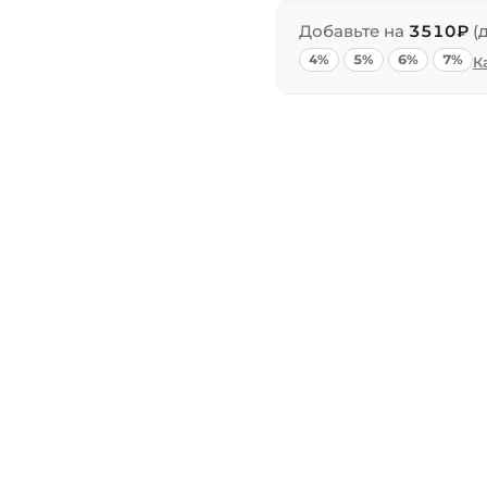
Добавьте на
3510₽
(
4%
5%
6%
7%
К