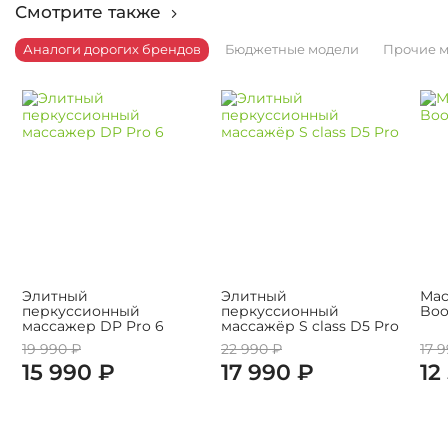
Смотрите также
Аналоги дорогих брендов
Бюджетные модели
Прочие 
Элитный
Элитный
Мас
перкуссионный
перкуссионный
Boo
массажер DP Pro 6
массажёр S class D5 Pro
19 990 ₽
22 990 ₽
17 
15 990 ₽
17 990 ₽
12