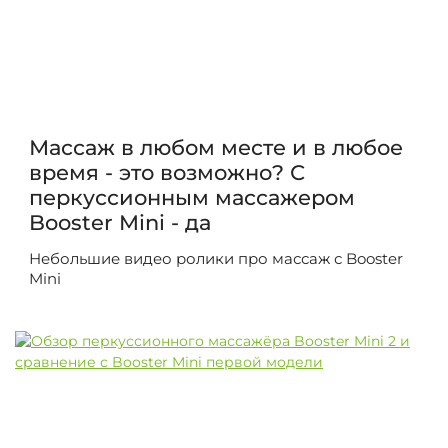
Массаж в любом месте и в любое
время - это возможно? С
перкуссионным массажером
Booster Mini - да
Небольшие видео ролики про массаж с Booster
Mini