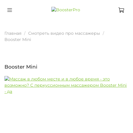
Главная
Смотреть видео про массажеры
Booster Mini
Booster Mini